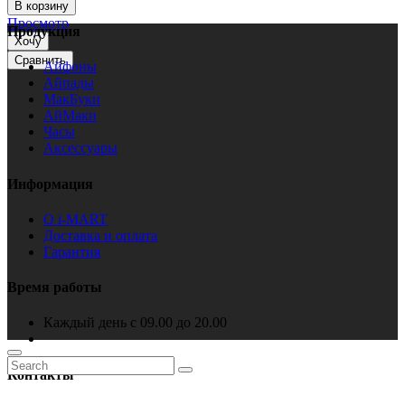
В корзину
Просмотр
Продукция
Хочу
Сравнить
Айфоны
Айпады
МакБуки
АйМаки
Часы
Аксессуары
Информация
О i-MART
Доставка и оплата
Гарантия
Время работы
Каждый день с 09.00 до 20.00
Контакты