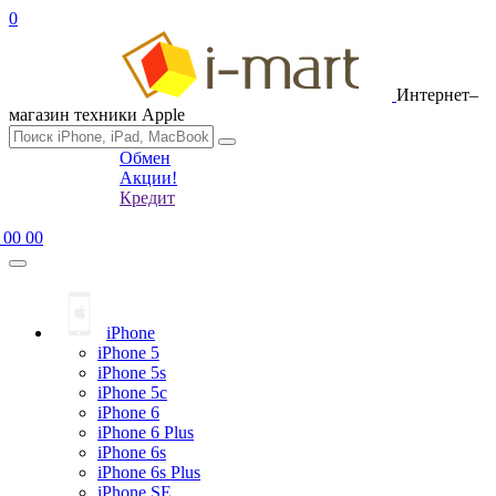
0
Интернет–
магазин техники Apple
Обмен
Акции!
Кредит
 00 00
iPhone
iPhone 5
iPhone 5s
iPhone 5c
iPhone 6
iPhone 6 Plus
iPhone 6s
iPhone 6s Plus
iPhone SE